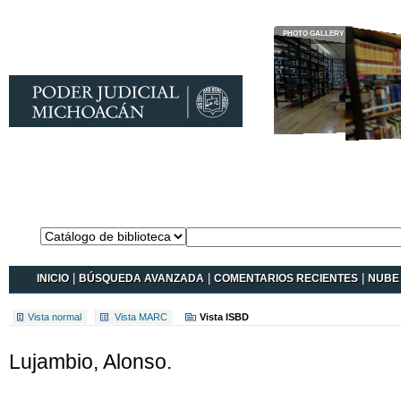
Catálogo en
línea Koha
INICIO
|
BÚSQUEDA AVANZADA
|
COMENTARIOS RECIENTES
|
NUBE 
Vista normal
Vista MARC
Vista ISBD
Lujambio, Alonso.