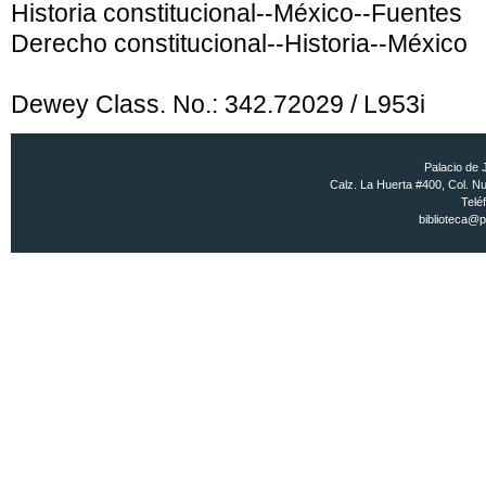
Historia constitucional--México--Fuentes
Derecho constitucional--Historia--México
Dewey Class. No.:
342.72029 / L953i
Palacio de 
Calz. La Huerta #400, Col. Nu
Telé
biblioteca@