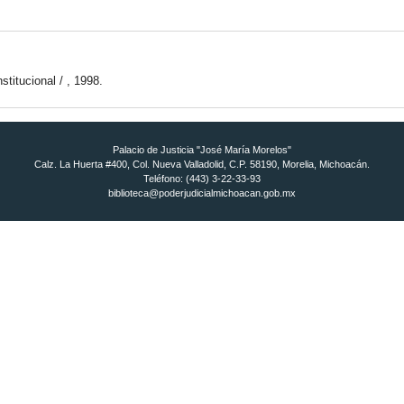
titucional / , 1998.
Palacio de Justicia "José María Morelos"
Calz. La Huerta #400, Col. Nueva Valladolid, C.P. 58190, Morelia, Michoacán.
Teléfono: (443) 3-22-33-93
biblioteca@poderjudicialmichoacan.gob.mx