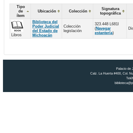
Tipo
Signatura
de
Ubicación
Colección
topográfica
ítem
Biblioteca del
323.448 L681l
Poder Judicial
Colección
(
Navegar
Di
del Estado de
legislación
estantería
)
Libros
Michoacán
Palacio de 
Calz. La Huerta #400, Col. Nu
Telé
biblioteca@