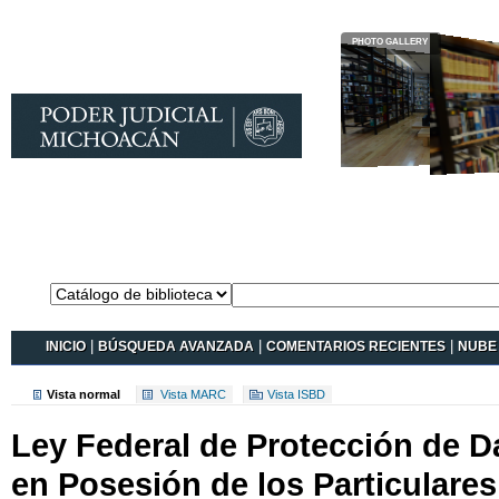
Catálogo en
línea Koha
INICIO
|
BÚSQUEDA AVANZADA
|
COMENTARIOS RECIENTES
|
NUBE 
Vista normal
Vista MARC
Vista ISBD
Ley Federal de Protección de D
en Posesión de los Particulare