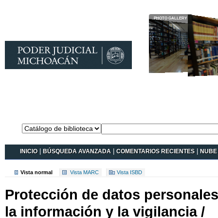
Catálogo en
línea Koha
INICIO
|
BÚSQUEDA AVANZADA
|
COMENTARIOS RECIENTES
|
NUBE 
Vista normal
Vista MARC
Vista ISBD
Protección de datos personales
la información y la vigilancia /