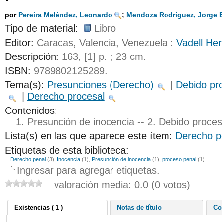
por
Pereira Meléndez, Leonardo
;
Mendoza Rodríguez, Jorge E
Tipo de material:
Libro
Editor:
Caracas, Valencia, Venezuela :
Vadell He
Descripción:
163, [1] p. ; 23 cm
.
ISBN:
9789802125289.
Tema(s):
Presunciones (Derecho)
|
Debido pr
|
Derecho procesal
Contenidos:
1. Presunción de inocencia -- 2. Debido proce
Lista(s) en las que aparece este ítem:
Derecho p
Etiquetas de esta biblioteca:
Derecho penal
(3)
,
Inocencia
(1)
,
Presunción de inocencia
(1)
,
proceso penal
(1)
Ingresar para agregar etiquetas.
valoración media: 0.0 (0 votos)
Existencias ( 1 )
Notas de título
Co