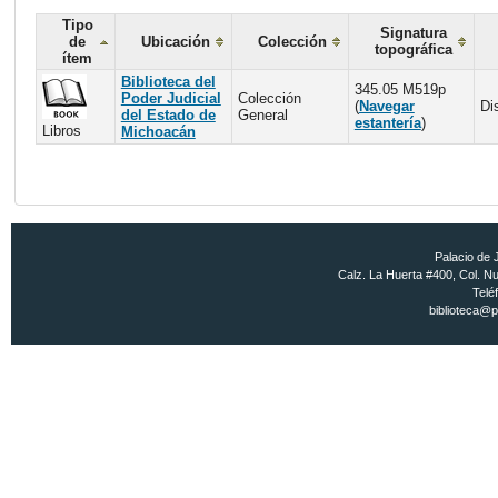
Tipo
Signatura
de
Ubicación
Colección
topográfica
ítem
Biblioteca del
345.05 M519p
Poder Judicial
Colección
(
Navegar
Di
del Estado de
General
estantería
)
Libros
Michoacán
Palacio de 
Calz. La Huerta #400, Col. Nu
Telé
biblioteca@